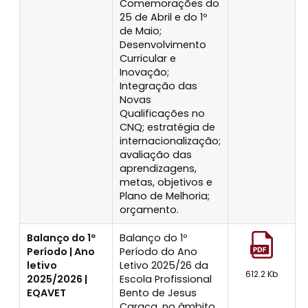
Comemorações do
25 de Abril e do 1º
de Maio;
Desenvolvimento
Curricular e
Inovação;
Integração das
Novas
Qualificações no
CNQ; estratégia de
internacionalização;
avaliação das
aprendizagens,
metas, objetivos e
Plano de Melhoria;
orçamento.
Balanço do 1º
Balanço do 1º
Período | Ano
Período do Ano
letivo
Letivo 2025/26 da
612.2 Kb
2025/2026 |
Escola Profissional
EQAVET
Bento de Jesus
Caraça, no âmbito