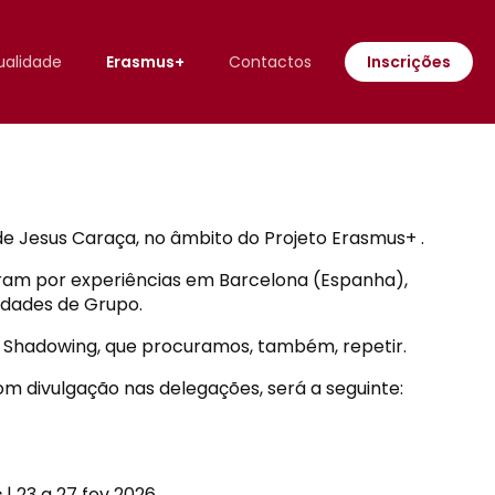
ualidade
Erasmus+
Contactos
Inscrições
de Jesus Caraça, no âmbito do Projeto Erasmus+ .
saram por experiências em Barcelona (Espanha),
idades de Grupo.
 Shadowing, que procuramos, também, repetir.
om divulgação nas delegações, será a seguinte:
s
| 23 a 27 fev 2026