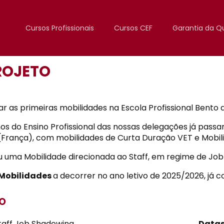
Cursos Profissionais
Cursos CEF
Garantia da Q
ROJETO
r as primeiras mobilidades na Escola Profissional Bento 
nos do Ensino Profissional das nossas delegações já pas
(França), com mobilidades de Curta Duração VET e Mobil
uma Mobilidade direcionada ao Staff, em regime de Job
Mobilidades
a decorrer no ano letivo de 2025/2026, já c
O
taff Job Shadowing
Data