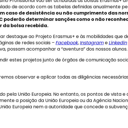
sino Profissional vão ser atribuídas as bolsas Erasmus+ 
lculado de acordo com as tabelas definidas anualmente p
Em caso de desistência ou não cumprimento das no
C poderão determinar sanções como o não reconhecim
r da bolsa recebida.
ar destaque ao Projeto Erasmus+ e às mobilidades que d
páginas de redes sociais –
Facebook
,
Instagram
e
Linkedin
va, possam acompanhar a “aventura” dos nossos alunos.
ir estes projetos junto de órgãos de comunicação socia
remos observar e aplicar todas as diligências necessár
o pela União Europeia. No entanto, os pontos de vista e 
mente a posição da União Europeia ou da Agência Naci
nião Europeia nem a autoridade que concede a subvenç