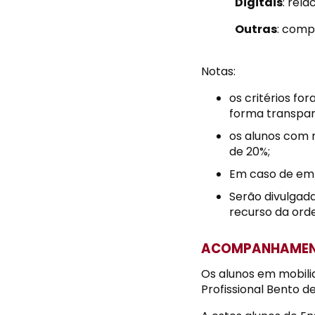
Digitais
: rel
Outras
: comp
Notas:
os critérios fo
forma transpar
os alunos com 
de 20%;
Em caso de empa
Serão divulgada
recurso da orde
ACOMPANHAMENT
Os alunos em mobili
Profissional Bento d