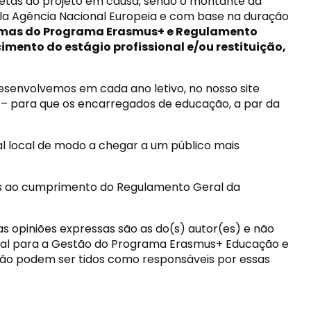
afetas ao projeto em causa, sendo o montante da
ela Agência Nacional Europeia e com base na duração
rmas do Programa Erasmus+ e Regulamento
ento do estágio profissional e/ou restituição,
esenvolvemos em cada ano letivo, no nosso site
– para que os encarregados de educação, a par da
l local de modo a chegar a um público mais
ias ao cumprimento do Regulamento Geral da
as opiniões expressas são as do(s) autor(es) e não
onal para a Gestão do Programa Erasmus+ Educação e
ão podem ser tidos como responsáveis por essas