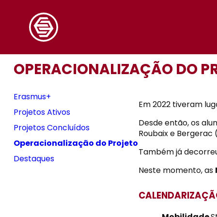
Saltar
para
o
conteúdo
OPERACIONALIZAÇÃO DO P
Erasmus+
Em 2022 tiveram luga
Projetos Ativos
Desde então, os alu
Projetos Concluídos
Roubaix e Bergerac 
Operacionalização do Projeto
Também já decorreu 
Destaques
Neste momento, as
CALENDARIZAÇÃ
Mobilidade
S