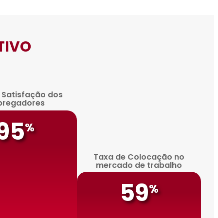
TIVO
e Satisfação dos
pregadores
95
%
Taxa de Colocação no
mercado de trabalho
59
%