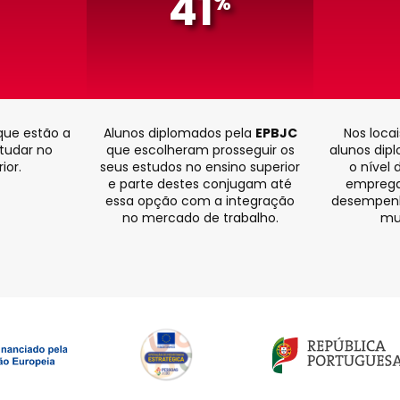
41
%
que estão a
Alunos diplomados pela
EPBJC
Nos loca
studar no
que escolheram prosseguir os
alunos dip
ior.
seus estudos no ensino superior
o nível 
e parte destes conjugam até
emprega
essa opção com a integração
desempenho
no mercado de trabalho.
mu