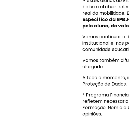
A estes alunos do En
bolsa a atribuir ca
real da mobilidade.
específico da EPBJ
pelo aluno, do valo
Vamos continuar a d
institucional e nas 
comunidade educati
Vamos também difund
alargado.
A todo o momento, i
Proteção de Dados.
* Programa Financiad
refletem necessaria
Formação. Nem a a U
opiniões.