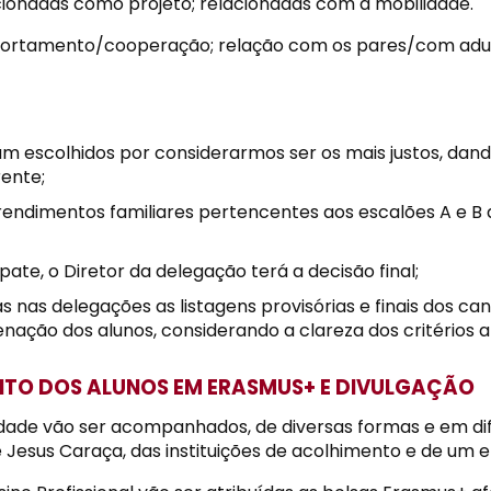
acionadas como projeto; relacionadas com a mobilidade.
ortamento/cooperação; relação com os pares/com adult
ram escolhidos por considerarmos ser os mais justos, dand
ente;
rendimentos familiares pertencentes aos escalões A e B 
te, o Diretor da delegação terá a decisão final;
s nas delegações as listagens provisórias e finais dos cand
nação dos alunos, considerando a clareza dos critérios 
O DOS ALUNOS EM ERASMUS+ E DIVULGAÇÃO
dade vão ser acompanhados, de diversas formas e em d
e Jesus Caraça, das instituições de acolhimento e de um