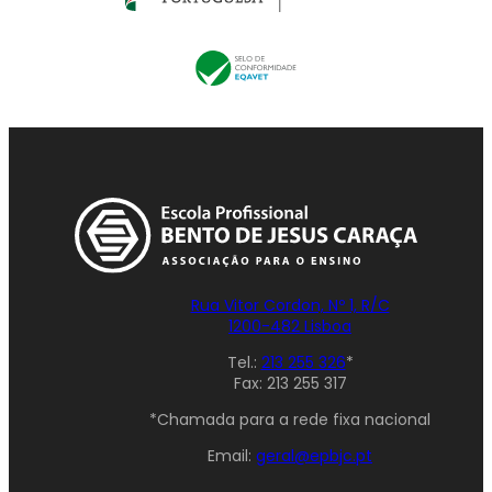
Rua Vitor Cordon, Nº 1, R/C
1200-482 Lisboa
Tel.:
213 255 326
*
Fax: 213 255 317
*Chamada para a rede fixa nacional
Email:
geral@epbjc.pt