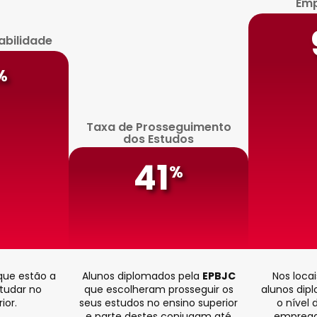
Em
abilidade
%
Taxa de Prosseguimento
dos Estudos
41
%
que estão a
Alunos diplomados pela
EPBJC
Nos loca
studar no
que escolheram prosseguir os
alunos dip
ior.
seus estudos no ensino superior
o nível 
e parte destes conjugam até
emprega