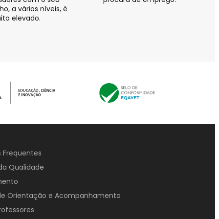
, a vários níveis, é
ito elevado.
 Frequentes
da Qualidade
mento
 de Orientação e Acompanhamento
rofessores