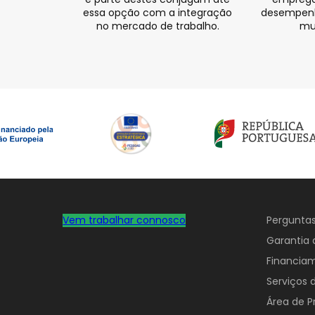
essa opção com a integração
desempenho
no mercado de trabalho.
mu
Vem trabalhar connosco
Perguntas
Garantia 
Financia
Serviços
Área de P