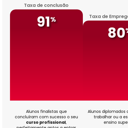
Taxa de conclusão
91
Taxa de Empreg
%
80
Alunos finalistas que
Alunos diplomados 
concluíram com sucesso o seu
trabalhar ou a e
curso profissional
,
ensino super
perfeitamente aptos a entrar