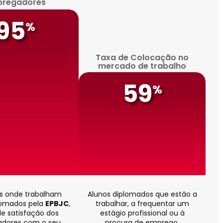
pregadores
95
%
Taxa de Colocação no
mercado de trabalho
59
%
is onde trabalham
Alunos diplomados que estão a
lomados pela
EPBJC
,
trabalhar, a frequentar um
de satisfação dos
estágio profissional ou à
dores com o seu
procura de emprego.