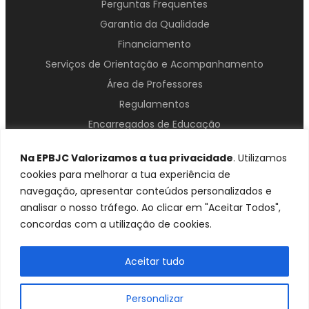
Perguntas Frequentes
Garantia da Qualidade
Financiamento
Serviços de Orientação e Acompanhamento
Área de Professores
Regulamentos
Encarregados de Educação
Contactos
Na EPBJC Valorizamos a tua privacidade
. Utilizamos
cookies para melhorar a tua experiência de
navegação, apresentar conteúdos personalizados e
analisar o nosso tráfego. Ao clicar em "Aceitar Todos",
concordas com a utilização de cookies.
Aceitar tudo
Política de Confidencialidade
Contactos
© 2025 EPBJC – Todos os direitos reservados
Personalizar