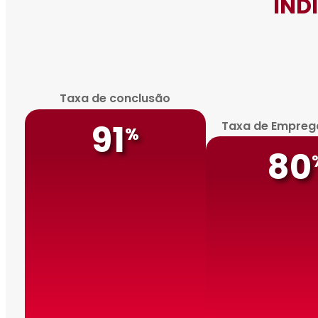
IND
Taxa de conclusão
91
Taxa de Empreg
%
80