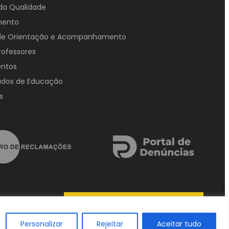
da Qualidade
mento
 de Orientação e Acompanhamento
rofessores
ntos
ados de Educação
s
QUERO SER CONTACTADO(A)
Personalizar
Rejeitar
Aceitar tudo