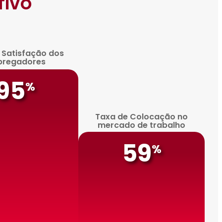
TIVO
e Satisfação dos
pregadores
95
%
Taxa de Colocação no
mercado de trabalho
59
%