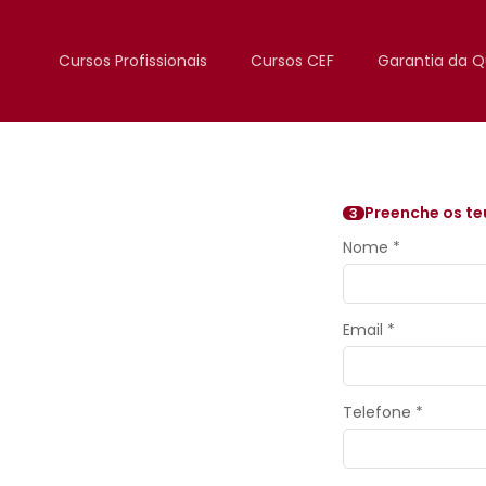
Cursos Profissionais
Cursos CEF
Garantia da Q
Preenche os te
3
Nome *
Email *
Telefone *