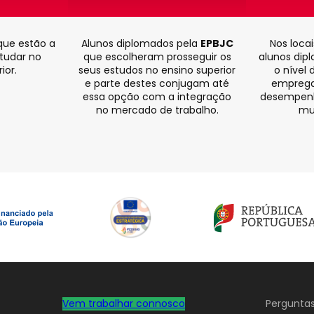
que estão a
Alunos diplomados pela
EPBJC
Nos loca
studar no
que escolheram prosseguir os
alunos dip
ior.
seus estudos no ensino superior
o nível 
e parte destes conjugam até
emprega
essa opção com a integração
desempenho
no mercado de trabalho.
mu
Vem trabalhar connosco
Perguntas